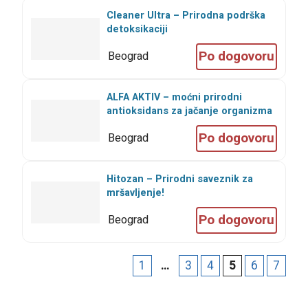
Cleaner Ultra – Prirodna podrška
detoksikaciji
Po dogovoru
Beograd
ALFA AKTIV – moćni prirodni
antioksidans za jačanje organizma
Po dogovoru
Beograd
Hitozan – Prirodni saveznik za
mršavljenje!
Po dogovoru
Beograd
1
…
3
4
5
6
7