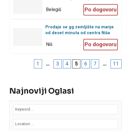
Po dogovoru
Belegiš
Prodaje se gg zemljište na manje
od deset minuta od centra Niša
Po dogovoru
Niš
1
…
3
4
5
6
7
…
11
Najnoviji Oglasi