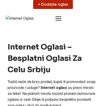
Skip
+ Dodajte oglas
to
content
Internet Oglasi –
Besplatni Oglasi Za
Celu Srbiju
Tražiš način da brzo prodaš, kupiš ili promovišeš svoje
proizvode i usluge?
Internet oglasi
su pravo mesto
za tebe! Na jednom mestu možeš pronaći raznovrsne
oglase iz cele Srbije ili potpuno besplatno postaviti
svoj oglas i doći do novih kupaca.