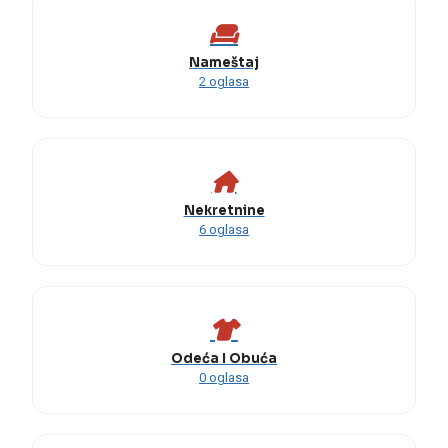
Nameštaj
2 oglasa
Nekretnine
6 oglasa
Odeća I Obuća
0 oglasa