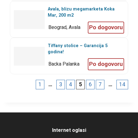
Avala, blizu megamarketa Koka
Mar, 200 m2
Po dogovoru
Beograd, Avala
Tiffany stolice – Garancija 5
godina!
Po dogovoru
Backa Palanka
1
…
3
4
5
6
7
…
14
Internet oglasi