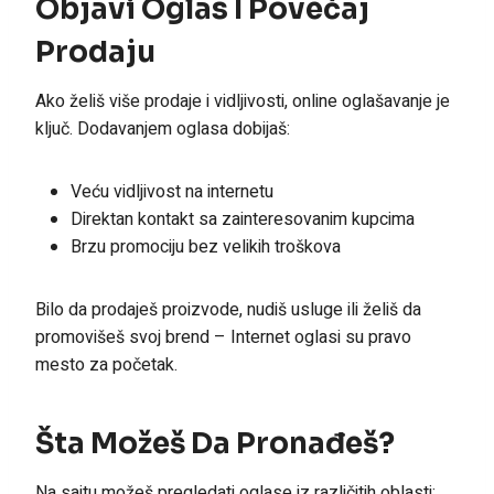
Objavi Oglas I Povećaj
Prodaju
Ako želiš više prodaje i vidljivosti, online oglašavanje je
ključ. Dodavanjem oglasa dobijaš:
Veću vidljivost na internetu
Direktan kontakt sa zainteresovanim kupcima
Brzu promociju bez velikih troškova
Bilo da prodaješ proizvode, nudiš usluge ili želiš da
promovišeš svoj brend – Internet oglasi su pravo
mesto za početak.
Šta Možeš Da Pronađeš?
Na sajtu možeš pregledati oglase iz različitih oblasti: