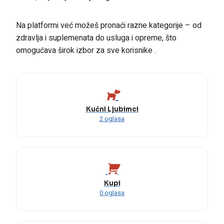
Na platformi već možeš pronaći razne kategorije – od
zdravlja i suplemenata do usluga i opreme, što
omogućava širok izbor za sve korisnike .
Kućni Ljubimci
2 oglasa
Kupi
0 oglasa