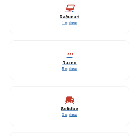
Računari
1 oglasa
Razno
5 oglasa
Selidbe
0 oglasa