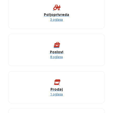
Poljoprivreda
3 oglasa
Poslovi
8 oglasa
Prodaj
1 oglasa