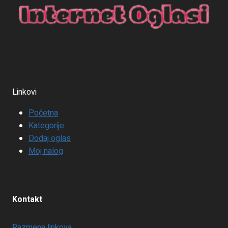
Linkovi
Početna
Kategorije
Dodaj oglas
Moj nalog
Kontakt
Razmena linkova