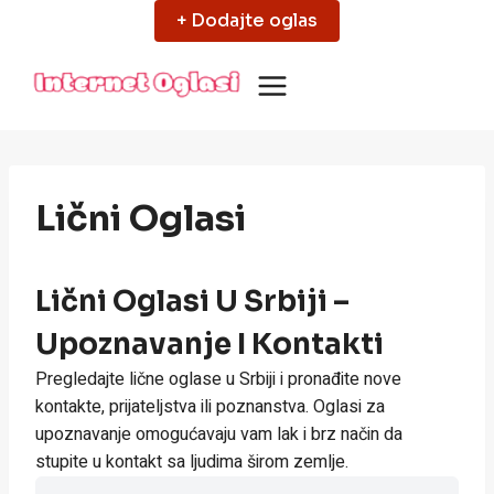
Skip
+ Dodajte oglas
to
content
Lični Oglasi
Lični Oglasi U Srbiji –
Upoznavanje I Kontakti
Pregledajte lične oglase u Srbiji i pronađite nove
kontakte, prijateljstva ili poznanstva. Oglasi za
upoznavanje omogućavaju vam lak i brz način da
stupite u kontakt sa ljudima širom zemlje.