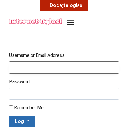
Skip
+ Dodajte oglas
to
content
Username or Email Address
Password
Remember Me
Log In