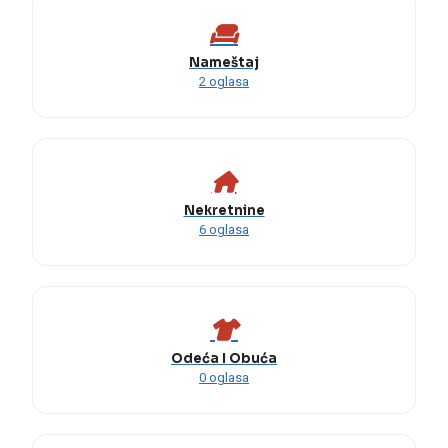
Nameštaj
2 oglasa
Nekretnine
6 oglasa
Odeća I Obuća
0 oglasa