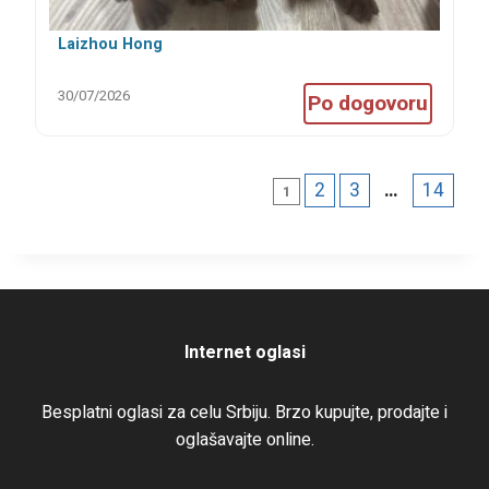
Laizhou Hong
30/07/2026
Po dogovoru
2
3
…
14
1
Internet oglasi
Besplatni oglasi za celu Srbiju. Brzo kupujte, prodajte i
oglašavajte online.