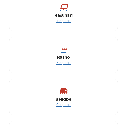
Računari
1 oglasa
Razno
5 oglasa
Selidbe
0 oglasa