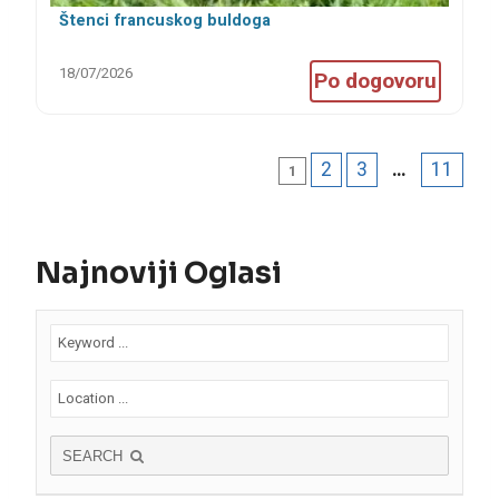
Štenci francuskog buldoga
18/07/2026
Po dogovoru
2
3
…
11
1
Najnoviji Oglasi
SEARCH