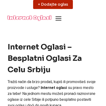
Skip
+ Dodajte oglas
to
content
Internet Oglasi –
Besplatni Oglasi Za
Celu Srbiju
Tražiš način da brzo prodaš, kupiš ili promovišeš svoje
proizvode i usluge?
Internet oglasi
su pravo mesto
za tebe! Na jednom mestu možeš pronaći raznovrsne
oglase iz cele Srbije ili potpuno besplatno postaviti
svoj oglas i doći do novih kupaca.