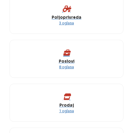
Poljoprivreda
3 oglasa
Poslovi
8 oglasa
Prodaj
1 oglasa