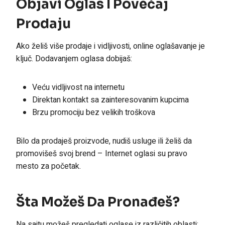
Objavi Oglas I Povećaj
Prodaju
Ako želiš više prodaje i vidljivosti, online oglašavanje je
ključ. Dodavanjem oglasa dobijaš:
Veću vidljivost na internetu
Direktan kontakt sa zainteresovanim kupcima
Brzu promociju bez velikih troškova
Bilo da prodaješ proizvode, nudiš usluge ili želiš da
promovišeš svoj brend – Internet oglasi su pravo
mesto za početak.
Šta Možeš Da Pronađeš?
Na sajtu možeš pregledati oglase iz različitih oblasti: