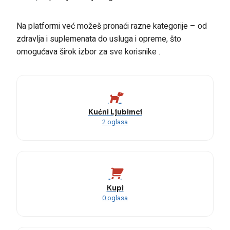
Na platformi već možeš pronaći razne kategorije – od
zdravlja i suplemenata do usluga i opreme, što
omogućava širok izbor za sve korisnike .
Kućni Ljubimci
2 oglasa
Kupi
0 oglasa