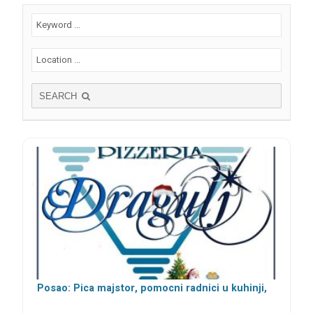
SEARCH
Posao: Pica majstor, pomocni radnici u kuhinji,
šankeri i konobari