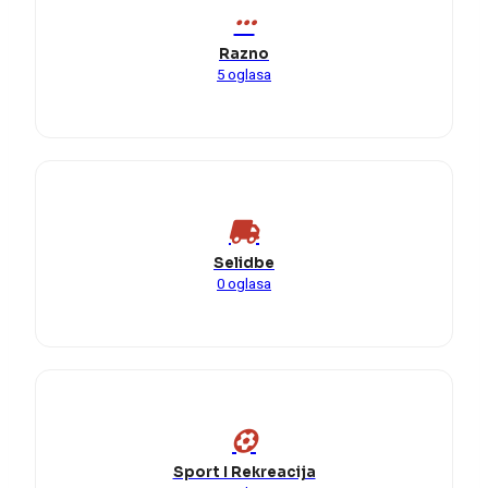
Razno
5 oglasa
Selidbe
0 oglasa
Sport I Rekreacija