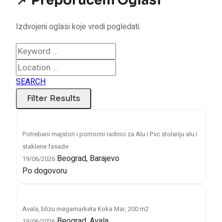
📌 Preporučeni Oglasi
Izdvojeni oglasi koje vredi pogledati.
SEARCH
Potrebani majstori i pomocni radnici za Alu i Pvc stolariju alu i
staklene fasade
Beograd, Barajevo
19/06/2026
Po dogovoru
Avala, blizu megamarketa Koka Mar, 200 m2
Beograd, Avala
19/06/2026