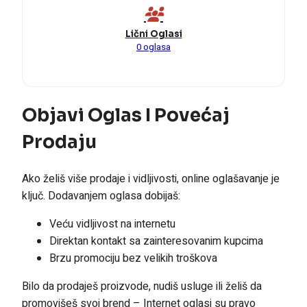
Lični Oglasi
0 oglasa
Objavi Oglas I Povećaj
Prodaju
Ako želiš više prodaje i vidljivosti, online oglašavanje je
ključ. Dodavanjem oglasa dobijaš:
Veću vidljivost na internetu
Direktan kontakt sa zainteresovanim kupcima
Brzu promociju bez velikih troškova
Bilo da prodaješ proizvode, nudiš usluge ili želiš da
promovišeš svoj brend – Internet oglasi su pravo