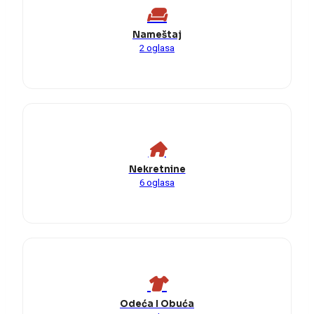
Nameštaj
2 oglasa
Nekretnine
6 oglasa
Odeća I Obuća