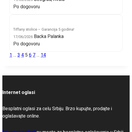
Po dogovoru
Tiffany stolice – Garancija 5 godina!
Backa Palanka
17/06/2026
Po dogovoru
1
…
3
4
5
6
7
…
14
Internet oglasi
Besplatni oglasi za celu Srbiju. Brzo kupujte, prodajte i
oglašavajte online.