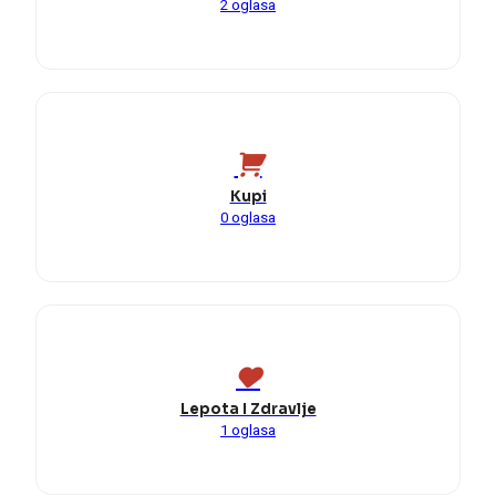
2 oglasa
Kupi
0 oglasa
Lepota I Zdravlje
1 oglasa