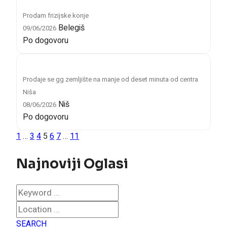
Prodam frizijske konje
Belegiš
09/06/2026
Po dogovoru
Prodaje se gg zemljište na manje od deset minuta od centra
Niša
Niš
08/06/2026
Po dogovoru
1
…
3
4
5
6
7
…
11
Najnoviji Oglasi
SEARCH