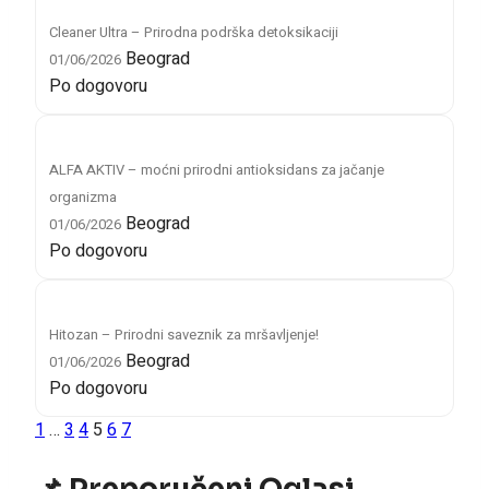
Cleaner Ultra – Prirodna podrška detoksikaciji
Beograd
01/06/2026
Po dogovoru
ALFA AKTIV – moćni prirodni antioksidans za jačanje
organizma
Beograd
01/06/2026
Po dogovoru
Hitozan – Prirodni saveznik za mršavljenje!
Beograd
01/06/2026
Po dogovoru
1
…
3
4
5
6
7