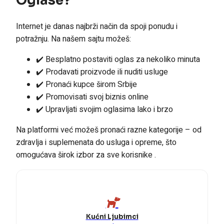
Oglase?
Internet je danas najbrži način da spoji ponudu i
potražnju. Na našem sajtu možeš:
✔️ Besplatno postaviti oglas za nekoliko minuta
✔️ Prodavati proizvode ili nuditi usluge
✔️ Pronaći kupce širom Srbije
✔️ Promovisati svoj biznis online
✔️ Upravljati svojim oglasima lako i brzo
Na platformi već možeš pronaći razne kategorije – od
zdravlja i suplemenata do usluga i opreme, što
omogućava širok izbor za sve korisnike .
Kućni Ljubimci