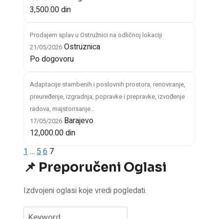
3,500.00 din
Prodajem splav u Ostružnici na odličnoj lokaciji
Ostruznica
21/05/2026
Po dogovoru
Adaptacije stambenih i poslovnih prostora, renoviranje,
preuređenje, izgradnja, popravke i prepravke, izvođenje
radova, majstorisanje…
Barajevo
17/05/2026
12,000.00 din
1
…
5
6
7
📌 Preporučeni Oglasi
Izdvojeni oglasi koje vredi pogledati.