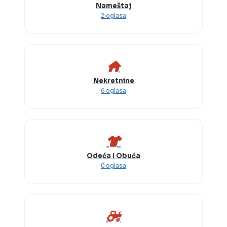
Nameštaj
2 oglasa
Nekretnine
6 oglasa
Odeća I Obuća
0 oglasa