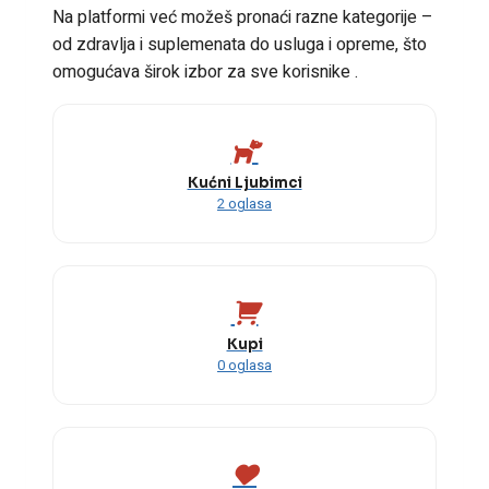
Na platformi već možeš pronaći razne kategorije –
od zdravlja i suplemenata do usluga i opreme, što
omogućava širok izbor za sve korisnike .
Kućni Ljubimci
2 oglasa
Kupi
0 oglasa