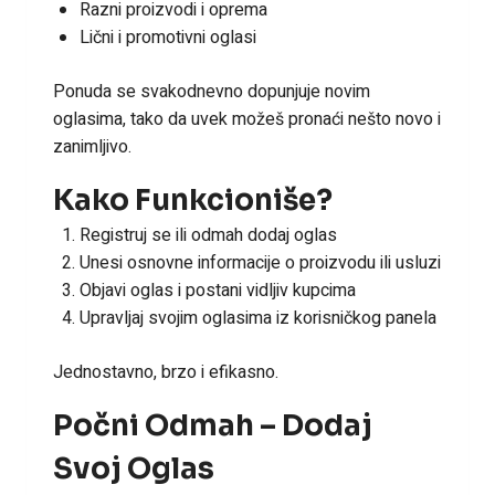
Razni proizvodi i oprema
Lični i promotivni oglasi
Ponuda se svakodnevno dopunjuje novim
oglasima, tako da uvek možeš pronaći nešto novo i
zanimljivo.
Kako Funkcioniše?
Registruj se ili odmah dodaj oglas
Unesi osnovne informacije o proizvodu ili usluzi
Objavi oglas i postani vidljiv kupcima
Upravljaj svojim oglasima iz korisničkog panela
Jednostavno, brzo i efikasno.
Počni Odmah – Dodaj
Svoj Oglas