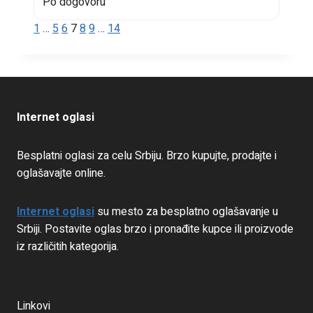
Po dogovoru
1
…
5
6
7
8
9
…
14
Internet oglasi
Besplatni oglasi za celu Srbiju. Brzo kupujte, prodajte i
oglašavajte online.
Internet oglasi
su mesto za besplatno oglašavanje u
Srbiji. Postavite oglas brzo i pronađite kupce ili proizvode
iz različitih kategorija.
Linkovi