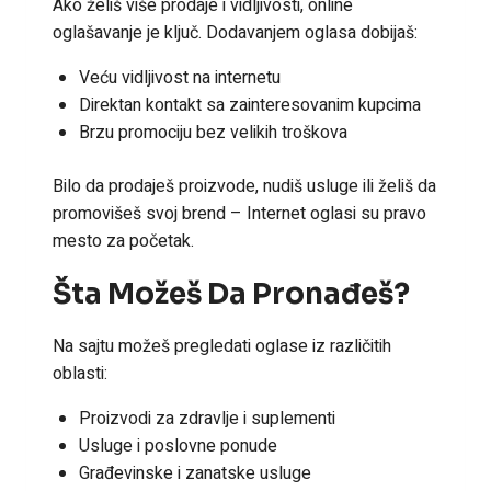
Ako želiš više prodaje i vidljivosti, online
oglašavanje je ključ. Dodavanjem oglasa dobijaš:
Veću vidljivost na internetu
Direktan kontakt sa zainteresovanim kupcima
Brzu promociju bez velikih troškova
Bilo da prodaješ proizvode, nudiš usluge ili želiš da
promovišeš svoj brend – Internet oglasi su pravo
mesto za početak.
Šta Možeš Da Pronađeš?
Na sajtu možeš pregledati oglase iz različitih
oblasti:
Proizvodi za zdravlje i suplementi
Usluge i poslovne ponude
Građevinske i zanatske usluge