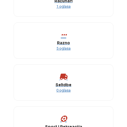
Računari
1 oglasa
Razno
5 oglasa
Selidbe
0 oglasa
Sport I Rekreacija