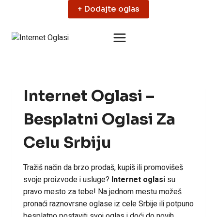
Skip
+ Dodajte oglas
to
content
Internet Oglasi –
Besplatni Oglasi Za
Celu Srbiju
Tražiš način da brzo prodaš, kupiš ili promovišeš
svoje proizvode i usluge?
Internet oglasi
su
pravo mesto za tebe! Na jednom mestu možeš
pronaći raznovrsne oglase iz cele Srbije ili potpuno
besplatno postaviti svoj oglas i doći do novih