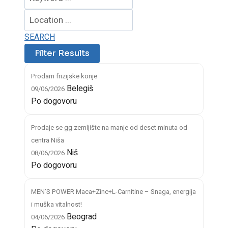
SEARCH
Prodam frizijske konje
Belegiš
09/06/2026
Po dogovoru
Prodaje se gg zemljište na manje od deset minuta od
centra Niša
Niš
08/06/2026
Po dogovoru
MEN’S POWER Maca+Zinc+L-Carnitine – Snaga, energija
i muška vitalnost!
Beograd
04/06/2026