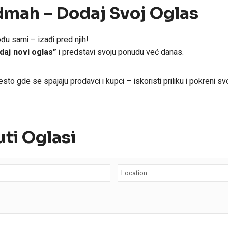
dmah – Dodaj Svoj Oglas
đu sami – izađi pred njih!
daj novi oglas”
i predstavi svoju ponudu već danas.
sto gde se spajaju prodavci i kupci – iskoristi priliku i pokreni sv
uti Oglasi