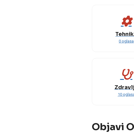
Tehnik
0 oglasa
Zdravl
10 oglas
Objavi O