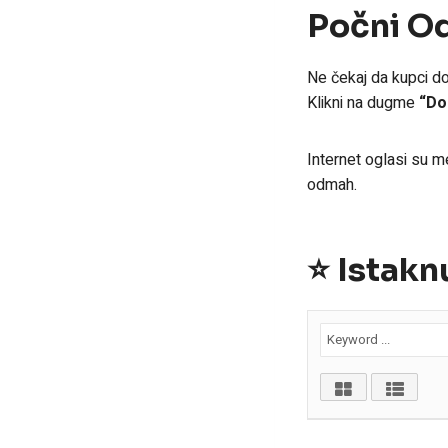
Počni O
Ne čekaj da kupci do
Klikni na dugme
“Do
Internet oglasi su me
odmah.
⭐ Istakn