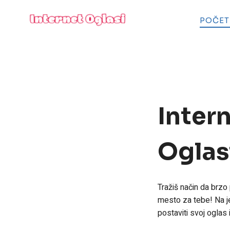
Skip
to
POČE
content
Intern
Oglas
Tražiš način da brzo
mesto za tebe! Na j
postaviti svoj oglas 