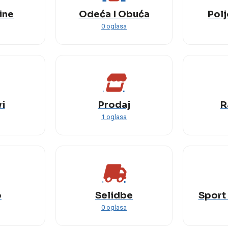
ine
Odeća I Obuća
Pol
0 oglasa
i
Prodaj
R
1 oglasa
o
Selidbe
Sport 
0 oglasa