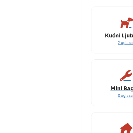
Kućni Lju
2 oglasa
Mini Ba
0 oglasa