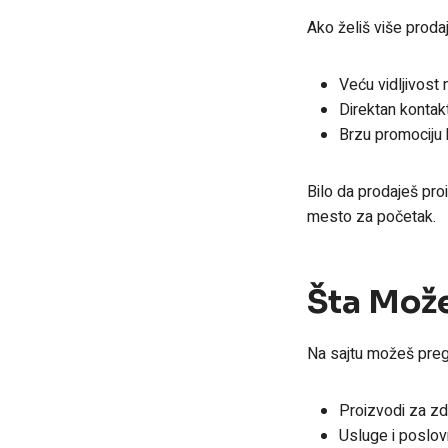
Ako želiš više prodaj
Veću vidljivost 
Direktan kontak
Brzu promociju 
Bilo da prodaješ pro
mesto za početak.
Šta Mož
Na sajtu možeš pregle
Proizvodi za zd
Usluge i poslo