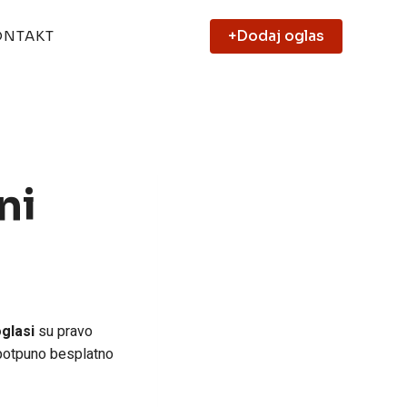
+Dodaj oglas
ONTAKT
ni
oglasi
su pravo
 potpuno besplatno