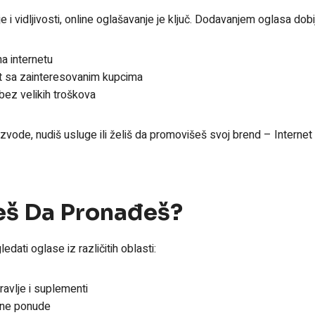
e i vidljivosti, online oglašavanje je ključ. Dodavanjem oglasa dobi
na internetu
t sa zainteresovanim kupcima
bez velikih troškova
izvode, nudiš usluge ili želiš da promovišeš svoj brend – Internet
eš Da Pronađeš?
dati oglase iz različitih oblasti:
ravlje i suplementi
vne ponude