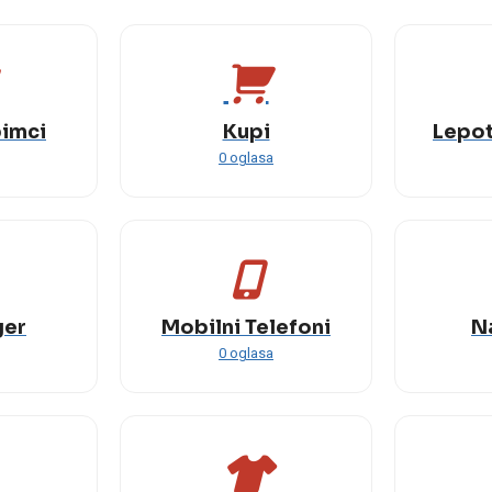
bimci
Kupi
Lepot
0 oglasa
ger
Mobilni Telefoni
N
0 oglasa