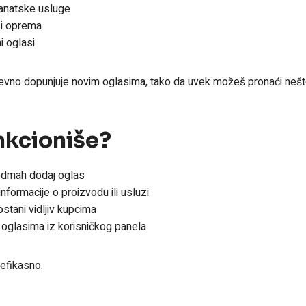
zanatske usluge
 i oprema
i oglasi
no dopunjuje novim oglasima, tako da uvek možeš pronaći nešto 
nkcioniše?
i odmah dodaj oglas
formacije o proizvodu ili usluzi
ostani vidljiv kupcima
m oglasima iz korisničkog panela
efikasno.