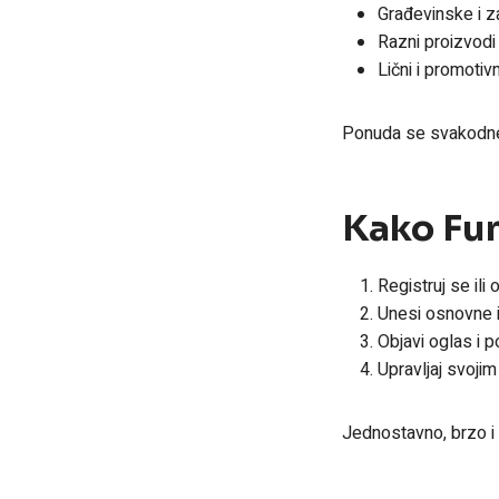
Građevinske i 
Razni proizvodi
Lični i promotivn
Ponuda se svakodnev
Kako Fu
Registruj se il
Unesi osnovne in
Objavi oglas i p
Upravljaj svoji
Jednostavno, brzo i 