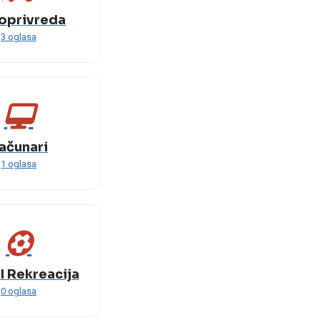
joprivreda
3 oglasa
ačunari
1 oglasa
I Rekreacija
0 oglasa