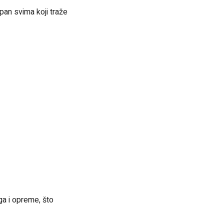
pan svima koji traže
ga i opreme, što