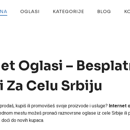
TNA
OGLASI
KATEGORIJE
BLOG
K
et Oglasi – Besplat
i Za Celu Srbiju
 prodaš, kupiš ili promovišeš svoje proizvode i usluge?
Internet 
ednom mestu možeš pronaći raznovrsne oglase iz cele Srbije ili
i doći do novih kupaca.