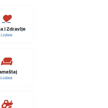
a I Zdravlje
1 oglasa
ameštaj
2 oglasa