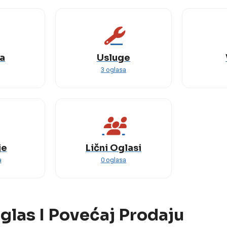
a
Usluge
3 oglasa
je
Lični Oglasi
a
0 oglasa
glas I Povećaj Prodaju