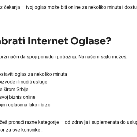
z čekanja – tvoj oglas može biti online za nekoliko minuta i dostu
abrati Internet Oglase?
jbrži način da spoji ponudu i potražnju. Na našem sajtu možeš:
staviti oglas za nekoliko minuta
izvode ili nuditi usluge
e širom Srbije
svoj biznis online
ojim oglasima lako i brzo
eš pronaći razne kategorije – od zdravlja i suplemenata do uslu
r za sve korisnike .