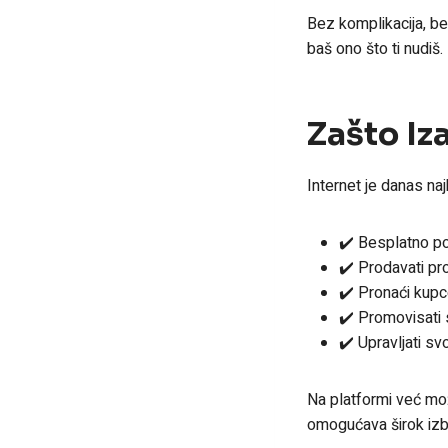
Bez komplikacija, be
baš ono što ti nudiš.
Zašto Iz
Internet je danas na
✔️ Besplatno po
✔️ Prodavati pro
✔️ Pronaći kupc
✔️ Promovisati 
✔️ Upravljati sv
Na platformi već mož
omogućava širok izbo