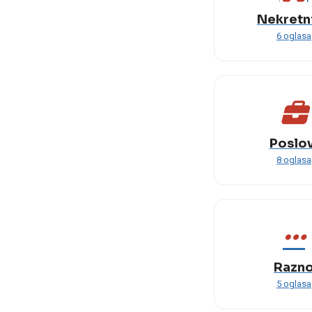
Nekretn
6 oglasa
Poslov
8 oglasa
Razn
5 oglasa