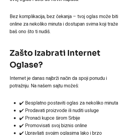
Bez komplikacija, bez čekanja – tvoj oglas može biti
online za nekoliko minuta i dostupan svima koji traže
baš ono što ti nudiš.
Zašto Izabrati Internet
Oglase?
Internet je danas najbrži način da spoji ponudu i
potražnju. Na našem sajtu možeš:
✔️ Besplatno postaviti oglas za nekoliko minuta
✔️ Prodavati proizvode ili nuditi usluge
✔️ Pronaći kupce širom Srbije
✔️ Promovisati svoj biznis online
✔️ Upravljati svojim oglasima lako i brzo