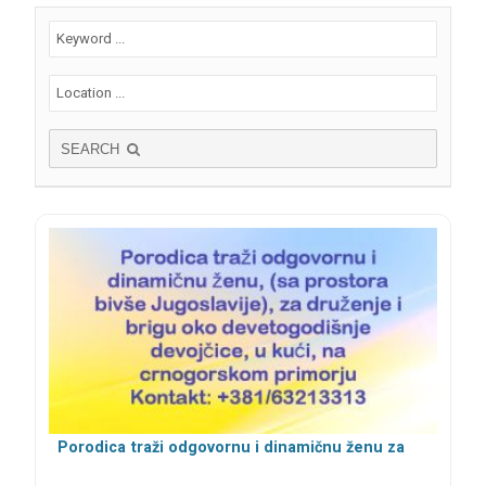
SEARCH
Porodica traži odgovornu i dinamičnu ženu za
brigu o detetu na crnogorskom primorju