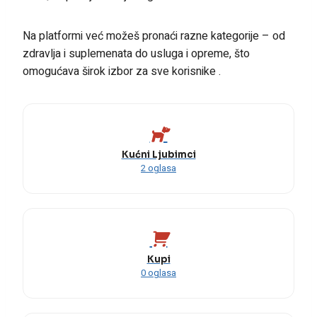
Na platformi već možeš pronaći razne kategorije – od
zdravlja i suplemenata do usluga i opreme, što
omogućava širok izbor za sve korisnike .
Kućni Ljubimci
2 oglasa
Kupi
0 oglasa