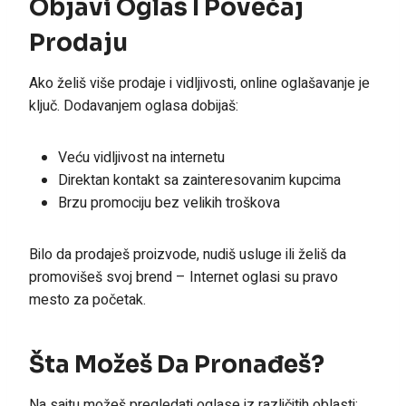
Objavi Oglas I Povećaj
Prodaju
Ako želiš više prodaje i vidljivosti, online oglašavanje je
ključ. Dodavanjem oglasa dobijaš:
Veću vidljivost na internetu
Direktan kontakt sa zainteresovanim kupcima
Brzu promociju bez velikih troškova
Bilo da prodaješ proizvode, nudiš usluge ili želiš da
promovišeš svoj brend – Internet oglasi su pravo
mesto za početak.
Šta Možeš Da Pronađeš?
Na sajtu možeš pregledati oglase iz različitih oblasti: