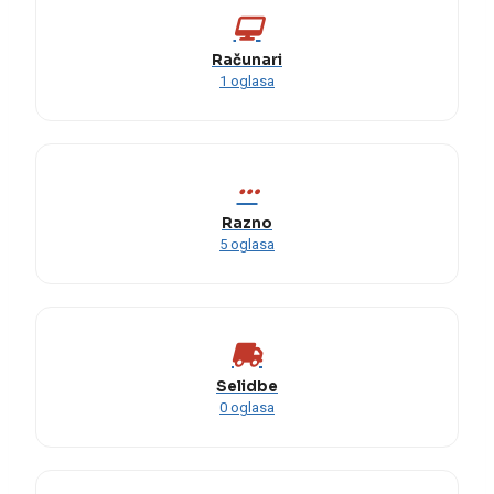
Računari
1 oglasa
Razno
5 oglasa
Selidbe
0 oglasa