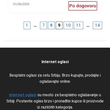
01/06/2026
Po dogovoru
1
…
7
8
9
10
11
…
14
Internet oglasi
Besplatni oglasi za celu Srbiju. Brzo kupujte, prodajte i
oglašavajte online.
Internet oglasi
su mesto za besplatno oglašavanje u
Srbiji. Postavite oglas brzo i pronađite kupce ili proizvode
iz različitih kategorija.