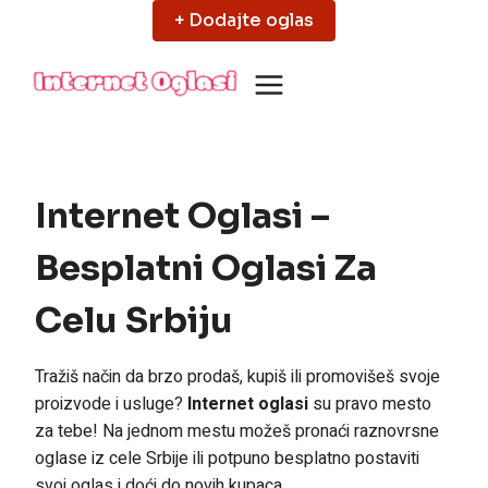
Skip
+ Dodajte oglas
to
content
Internet Oglasi –
Besplatni Oglasi Za
Celu Srbiju
Tražiš način da brzo prodaš, kupiš ili promovišeš svoje
proizvode i usluge?
Internet oglasi
su pravo mesto
za tebe! Na jednom mestu možeš pronaći raznovrsne
oglase iz cele Srbije ili potpuno besplatno postaviti
svoj oglas i doći do novih kupaca.