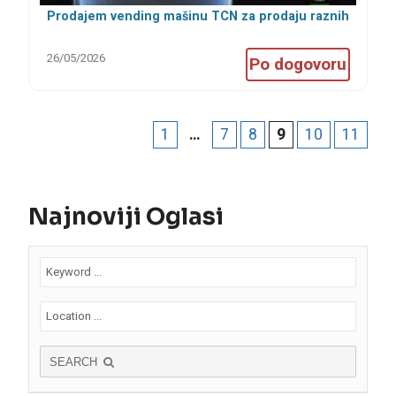
Prodajem vending mašinu TCN za prodaju raznih
proizvoda, dimenzije 170 x 195 x 100
26/05/2026
Po dogovoru
1
…
7
8
9
10
11
Najnoviji Oglasi
SEARCH