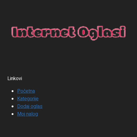
Linkovi
Početna
Kategorije
Dodaj oglas
Moj nalog