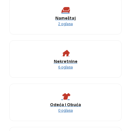
Nameštaj
2 oglasa
Nekretnine
6 oglasa
Odeća I Obuća
0 oglasa