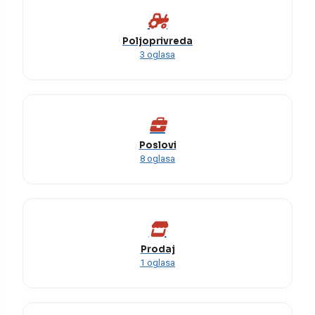
Poljoprivreda
3 oglasa
Poslovi
8 oglasa
Prodaj
1 oglasa