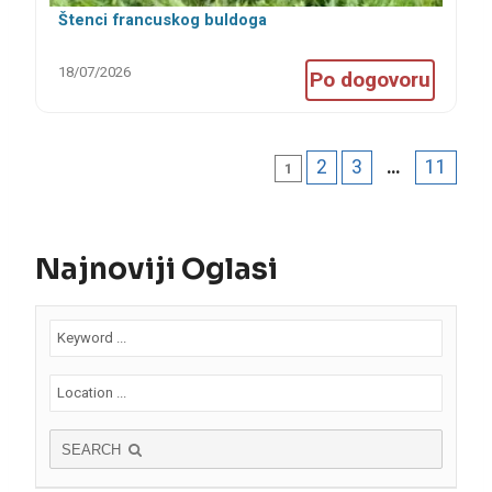
Štenci francuskog buldoga
18/07/2026
Po dogovoru
2
3
…
11
1
Najnoviji Oglasi
SEARCH