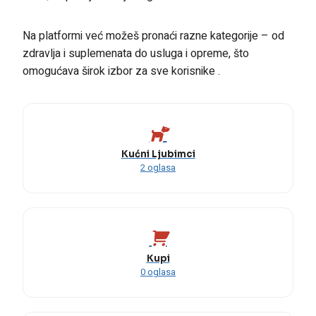
Na platformi već možeš pronaći razne kategorije – od
zdravlja i suplemenata do usluga i opreme, što
omogućava širok izbor za sve korisnike .
Kućni Ljubimci
2 oglasa
Kupi
0 oglasa