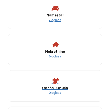
Nameštaj
2 oglasa
Nekretnine
6 oglasa
Odeća I Obuća
0 oglasa