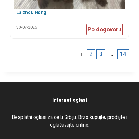
Laizhou Hong
30/07/2026
Po dogovoru
2
3
…
14
1
Internet oglasi
Besplatni oglasi za celu Srbiju. Brzo kupujte, prodajte i
oglašavajte online.