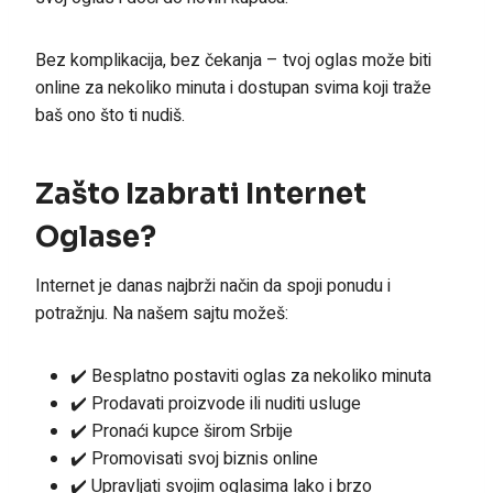
Bez komplikacija, bez čekanja – tvoj oglas može biti
online za nekoliko minuta i dostupan svima koji traže
baš ono što ti nudiš.
Zašto Izabrati Internet
Oglase?
Internet je danas najbrži način da spoji ponudu i
potražnju. Na našem sajtu možeš:
✔️ Besplatno postaviti oglas za nekoliko minuta
✔️ Prodavati proizvode ili nuditi usluge
✔️ Pronaći kupce širom Srbije
✔️ Promovisati svoj biznis online
✔️ Upravljati svojim oglasima lako i brzo