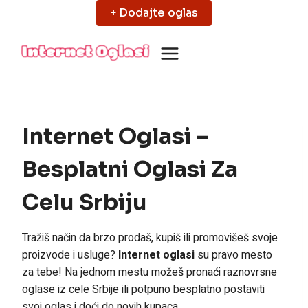
Skip
+ Dodajte oglas
to
content
Internet Oglasi –
Besplatni Oglasi Za
Celu Srbiju
Tražiš način da brzo prodaš, kupiš ili promovišeš svoje
proizvode i usluge?
Internet oglasi
su pravo mesto
za tebe! Na jednom mestu možeš pronaći raznovrsne
oglase iz cele Srbije ili potpuno besplatno postaviti
svoj oglas i doći do novih kupaca.