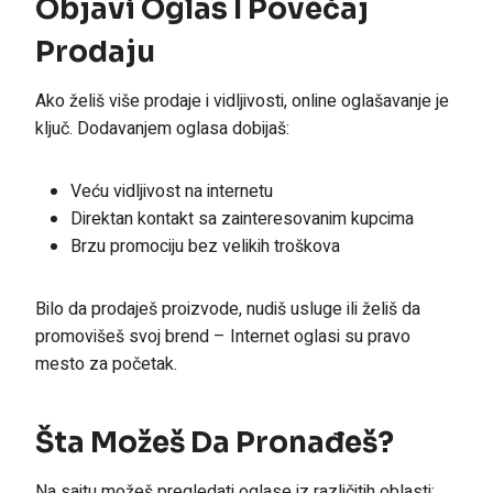
Objavi Oglas I Povećaj
Prodaju
Ako želiš više prodaje i vidljivosti, online oglašavanje je
ključ. Dodavanjem oglasa dobijaš:
Veću vidljivost na internetu
Direktan kontakt sa zainteresovanim kupcima
Brzu promociju bez velikih troškova
Bilo da prodaješ proizvode, nudiš usluge ili želiš da
promovišeš svoj brend – Internet oglasi su pravo
mesto za početak.
Šta Možeš Da Pronađeš?
Na sajtu možeš pregledati oglase iz različitih oblasti: