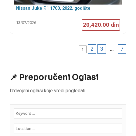
Nissan Juke F.1 1700, 2022. godište
13/07/2026
20,420.00 din
2
3
…
7
1
📌 Preporučeni Oglasi
Izdvojeni oglasi koje vredi pogledati.