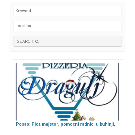
SEARCH
Posao: Pica majstor, pomocni radnici u kuhinji,
šankeri i konobari