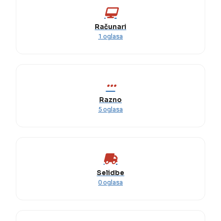
Računari
1 oglasa
Razno
5 oglasa
Selidbe
0 oglasa