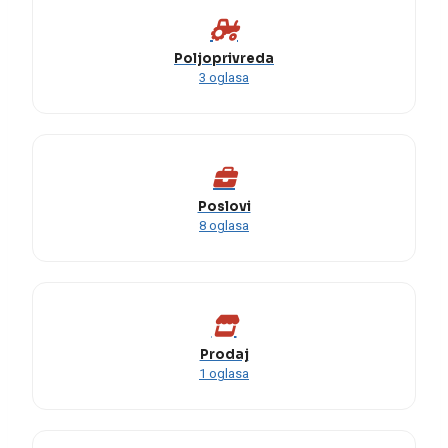
Poljoprivreda
3 oglasa
Poslovi
8 oglasa
Prodaj
1 oglasa