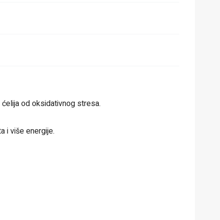
ćelija od oksidativnog stresa.
a i više energije.