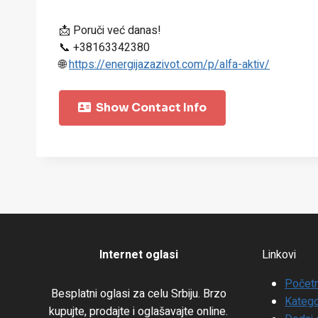
📩 Poruči već danas!
📞 +38163342380
🌐
https://energijazazivot.com/p/alfa-aktiv/
Show Contact Info
Internet oglasi
Linkovi
Počet
Besplatni oglasi za celu Srbiju. Brzo
Katego
kupujte, prodajte i oglašavajte online.