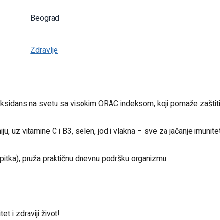
Beograd
Zdravlje
ioksidans na svetu sa visokim ORAC indeksom, koji pomaže zaštiti 
iju, uz vitamine C i B3, selen, jod i vlakna – sve za jačanje imunitet
napitka), pruža praktičnu dnevnu podršku organizmu.
et i zdraviji život!