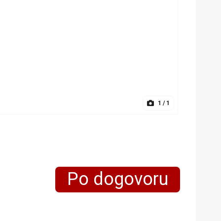
1
/ 1
Po dogovoru