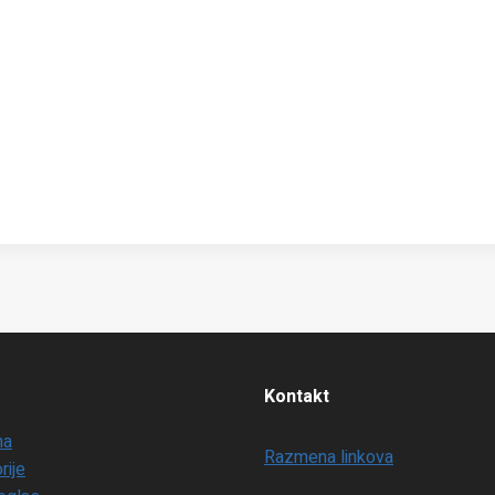
Kontakt
na
Razmena linkova
rije