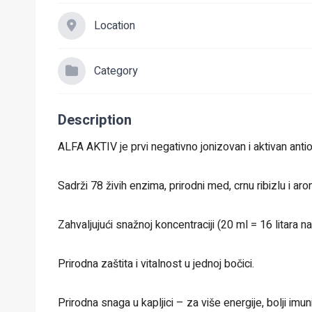
Location
Category
Description
ALFA AKTIV je prvi negativno jonizovan i aktivan ant
Sadrži 78 živih enzima, prirodni med, crnu ribizlu i aron
Zahvaljujući snažnoj koncentraciji (20 ml = 16 litara 
Prirodna zaštita i vitalnost u jednoj bočici.
Prirodna snaga u kapljici – za više energije, bolji imunit