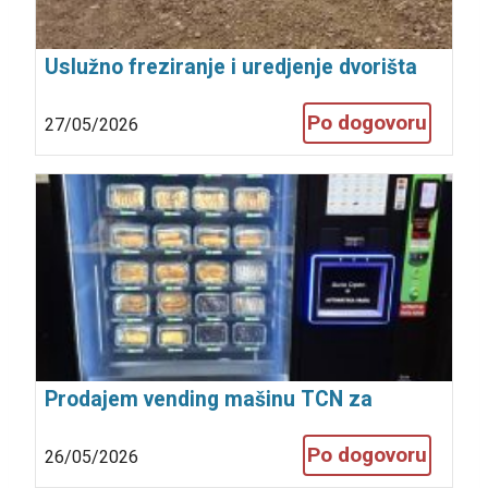
Uslužno freziranje i uredjenje dvorišta
Po dogovoru
27/05/2026
Prodajem vending mašinu TCN za
prodaju raznih proizvoda, dimenzije 170
Po dogovoru
26/05/2026
x 195 x 100