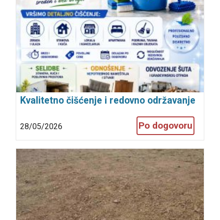
Kvalitetno čišćenje i redovno održavanje
kao i selidbe i odvoženje šuta i
Po dogovoru
28/05/2026
nameštaja