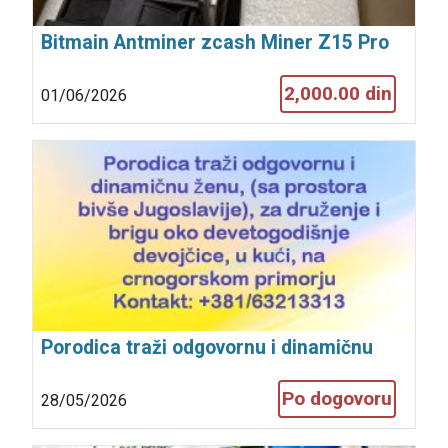
Bitmain Antminer zcash Miner Z15 Pro
840k server
2,000.00 din
01/06/2026
Porodica traži odgovornu i dinamičnu
ženu za brigu o detetu na crnogorskom
Po dogovoru
28/05/2026
primorju